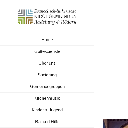
Zum
Inhalt
springen
Home
2-Adv
Gottesdienste
Über uns
Sanierung
Gemeindegruppen
Kirchenmusik
Kinder & Jugend
Rat und Hilfe