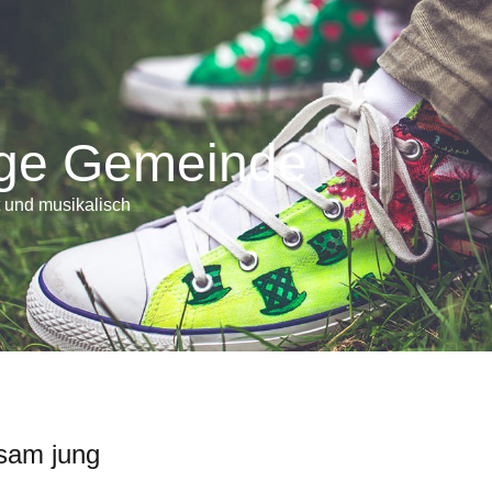
ge Gemeinde
t und musikalisch
sam jung