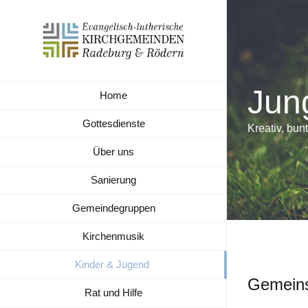
Zum
Inhalt
springen
Jun
Home
Gottesdienste
Kreativ, bun
Über uns
Sanierung
Gemeindegruppen
Kirchenmusik
Kinder & Jugend
Gemein
Rat und Hilfe