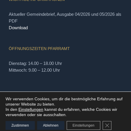
Aktueller Gemeindebrief, Ausgabe 04/2026 und 05/2026 als
PDF
Download
ÖFFNUNGSZEITEN PFARRAMT
Dienstag: 14.00 – 18.00 Uhr
Mittwoch: 9.00 – 12.00 Uhr
Wir verwenden Cookies, um dir die bestmögliche Erfahrung auf
unserer Website zu bieten.
In den
Einstellungen
kannst du erfahren, welche Cookies wir
verwenden oder sie ausschalten.
© Copyright
2026 | Ev.-Luth. Kirchgemeinde Radeburg
GDPR Cookie
Rödern | Kirchplatz 2 - 01471 Radeburg
Zustimmen
Ablehnen
Einstellungen