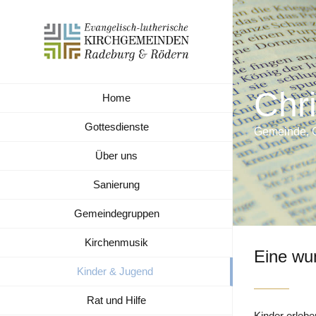
Zum
Inhalt
springen
Chr
Home
Gottesdienste
Gemeinde, 
Über uns
Sanierung
Gemeindegruppen
Kirchenmusik
Eine wu
Kinder & Jugend
Rat und Hilfe
Kinder erleb