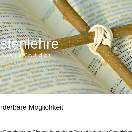
istenlehre
Glaube und Geschichten
nderbare Möglichkeit
en Gemeinde und Glauben hautnah vor Ort und lernen die Geschichten