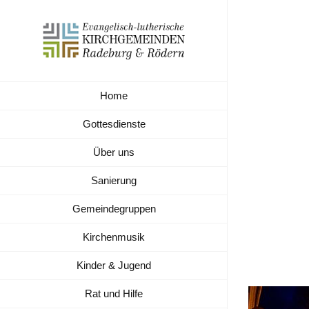
Zum
Inhalt
springen
Home
2-Adv
Gottesdienste
Über uns
Sanierung
Gemeindegruppen
Kirchenmusik
Kinder & Jugend
Rat und Hilfe