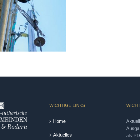
WICHTIGE LINKS
WICHT
Home
Aktuel
Ausgab
Aktuelles
als P