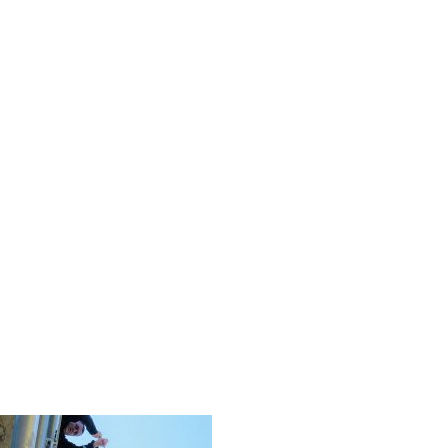
sanierung-
Startseite
|
Bautagebuc
n_06-2022_05