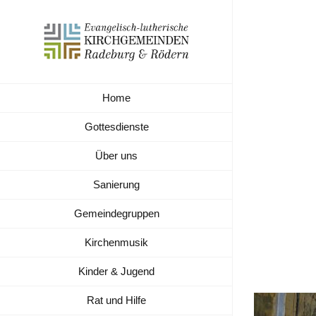
Zum
Inhalt
springen
Kirch
Home
Röder
Gottesdienste
Über uns
Sanierung
Gemeindegruppen
Kirchenmusik
Kinder & Jugend
Rat und Hilfe